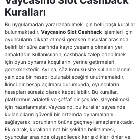
Vaycasino Slot Cashback
Kuralları
Bu uygulamadan yararlanabilmek için belli başlı kurallar
bulunmaktadır.
Vaycasino Slot Cashback
işlemleri için
oyuncuların dikkat etmesi gereken hususlar arasında,
belirli bir süre zarfında kayıp yaşamış olmaları yer
almaktadır. Kullanıcıların, cashback talep edebilmek
için oyun oynama koşullarını yerine getirmeleri
gerekmektedir. Ayrıca, söz konusu site kullanıcılarının
yalnızca bir hesabı bulunabileceğini unutmamalıdır.
İkinci bir hesap açılması durumunda, oyuncuların
hesapları süresiz olarak kapatılabilir. Bu kurallar,
platformun adaletli ve şeffaf bir şekilde işleyebilmesi
için hazırlanmıştır. Vaycasino, bu kurallar sayesinde
kullanıcıların güvenli bir ortamda oynamalarını
sağlayarak, sorunların önüne geçmeyi amaçlamaktadır.
Ek olarak, kuralların net bir şekilde belirtilmesi,
oyuncular arasında oluşabilecek karışıklıkları önler ve