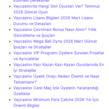
Edilmesi Gerekenler
Vaycasino’da Hangi Slot Oyunları Var? Temmuz
2026 Güncel Oyun
Vaycasino Lisans Bilgileri 2026 Mart Lisans
Durumu ve Detayları
Vaycasino Çevrimsiz Bonus Nasıl Alınır? Yıllık
Güncelleme ve İpuçları
Vaycasino Mega Ball Oyna 2026 Mart Güncel
İpuçları ve Stratejiler
Vaycasino VIP Programı Üyelere Sunulan Fırsatlar
ve Ayrıcalıklar
Vaycasino Kazı Kazan Kazı Kazan Oyunlarında En
İyi Stratejiler
Vaycasino Üyelik Onayı Neden Önemli ve Nasıl
Tamamlanır?
Vaycasino Canlı Maç İzle Üyelerin Yararlandığı
Özellikler
Vaycasino Minimum Para Çekme 2026 Yılı İçin
Önemli Bilgiler