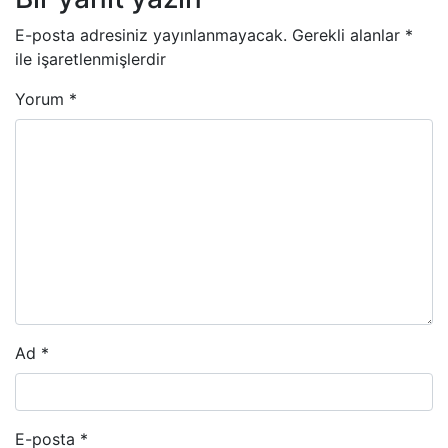
E-posta adresiniz yayınlanmayacak.
Gerekli alanlar
*
ile işaretlenmişlerdir
Yorum
*
Ad
*
E-posta
*