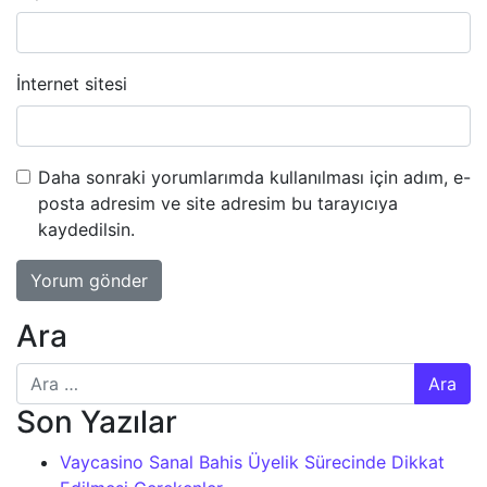
İnternet sitesi
Daha sonraki yorumlarımda kullanılması için adım, e-
posta adresim ve site adresim bu tarayıcıya
kaydedilsin.
Ara
Arama:
Son Yazılar
Vaycasino Sanal Bahis Üyelik Sürecinde Dikkat