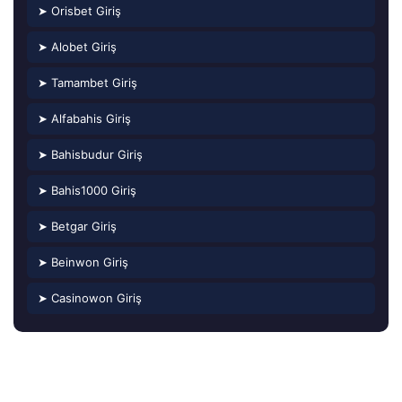
➤ Orisbet Giriş
➤ Alobet Giriş
➤ Tamambet Giriş
➤ Alfabahis Giriş
➤ Bahisbudur Giriş
➤ Bahis1000 Giriş
➤ Betgar Giriş
➤ Beinwon Giriş
➤ Casinowon Giriş