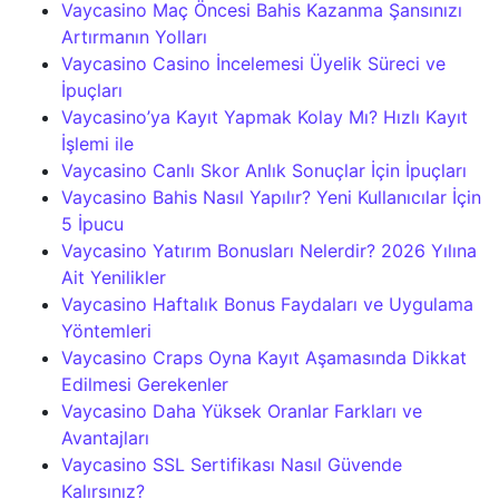
Vaycasino Maç Öncesi Bahis Kazanma Şansınızı
Artırmanın Yolları
Vaycasino Casino İncelemesi Üyelik Süreci ve
İpuçları
Vaycasino’ya Kayıt Yapmak Kolay Mı? Hızlı Kayıt
İşlemi ile
Vaycasino Canlı Skor Anlık Sonuçlar İçin İpuçları
Vaycasino Bahis Nasıl Yapılır? Yeni Kullanıcılar İçin
5 İpucu
Vaycasino Yatırım Bonusları Nelerdir? 2026 Yılına
Ait Yenilikler
Vaycasino Haftalık Bonus Faydaları ve Uygulama
Yöntemleri
Vaycasino Craps Oyna Kayıt Aşamasında Dikkat
Edilmesi Gerekenler
Vaycasino Daha Yüksek Oranlar Farkları ve
Avantajları
Vaycasino SSL Sertifikası Nasıl Güvende
Kalırsınız?