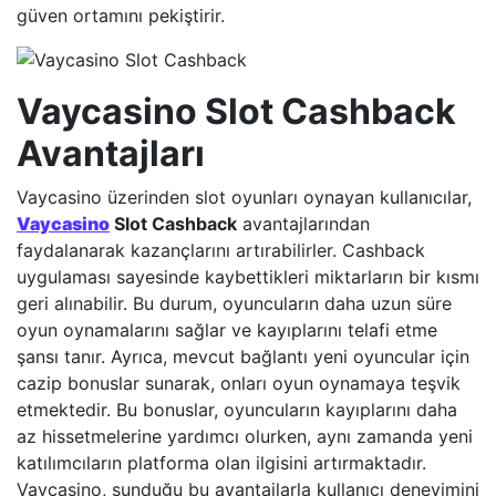
güven ortamını pekiştirir.
Vaycasino Slot Cashback
Avantajları
Vaycasino üzerinden slot oyunları oynayan kullanıcılar,
Vaycasino
Slot Cashback
avantajlarından
faydalanarak kazançlarını artırabilirler. Cashback
uygulaması sayesinde kaybettikleri miktarların bir kısmı
geri alınabilir. Bu durum, oyuncuların daha uzun süre
oyun oynamalarını sağlar ve kayıplarını telafi etme
şansı tanır. Ayrıca, mevcut bağlantı yeni oyuncular için
cazip bonuslar sunarak, onları oyun oynamaya teşvik
etmektedir. Bu bonuslar, oyuncuların kayıplarını daha
az hissetmelerine yardımcı olurken, aynı zamanda yeni
katılımcıların platforma olan ilgisini artırmaktadır.
Vaycasino, sunduğu bu avantajlarla kullanıcı deneyimini