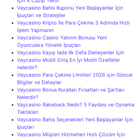
İçin 4 Cazip Teklif
Vaycasino Bahis Kuponu Yeni Başlayanlar İçin
İpuçları ve Stratejiler
Vaycasino Kripto İle Para Çekme 3 Adımda Hızlı
İşlem Yapmanın
Vaycasino Casino Yatırım Bonusu Yeni
Oyunculara Yönelik İpuçları
Vaycasino Kayıp İade İlk Defa Deneyenler İçin
Vaycasino Mobil Giriş En İyi Mobil Özellikler
nelerdir?
Vaycasino Para Çekme Limitleri 2026 için Güncel
Bilgiler ve Detaylar
Vaycasino Bonus Kuralları Fırsatları ve Şartları
Nelerdir?
Vaycasino Rakeback Nedir? 5 Faydası ve Oynama
Taktikleri
Vaycasino Bahis Seçenekleri Yeni Başlayanlar İçin
İpuçları
Vaycasino Müşteri Hizmetleri Hızlı Çözüm İçin