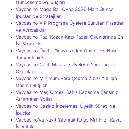
Güncelleme ve İpuçları
Vaycasino Mega Ball Oyna 2026 Mart Güncel
İpuçları ve Stratejiler
Vaycasino VIP Programı Üyelere Sunulan Fırsatlar
ve Ayrıcalıklar
Vaycasino Kazı Kazan Kazı Kazan Oyunlarında En
İyi Stratejiler
Vaycasino Üyelik Onayı Neden Önemli ve Nasıl
Tamamlanır?
Vaycasino Canlı Maç İzle Üyelerin Yararlandığı
Özellikler
Vaycasino Minimum Para Çekme 2026 Yılı İçin
Önemli Bilgiler
Vaycasino Maç Öncesi Bahis Kazanma Şansınızı
Artırmanın Yolları
Vaycasino Casino İncelemesi Üyelik Süreci ve
İpuçları
Vaycasino’ya Kayıt Yapmak Kolay Mı? Hızlı Kayıt
İşlemi ile