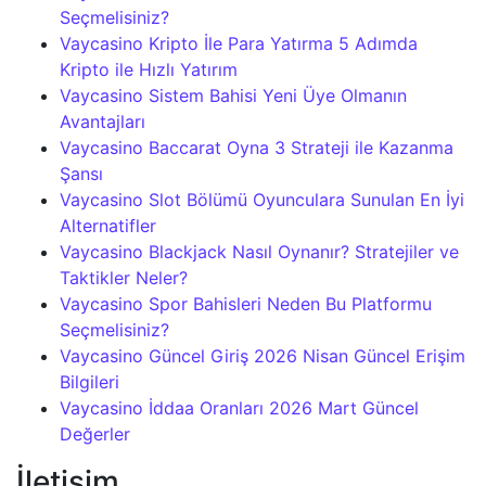
Seçmelisiniz?
Vaycasino Kripto İle Para Yatırma 5 Adımda
Kripto ile Hızlı Yatırım
Vaycasino Sistem Bahisi Yeni Üye Olmanın
Avantajları
Vaycasino Baccarat Oyna 3 Strateji ile Kazanma
Şansı
Vaycasino Slot Bölümü Oyunculara Sunulan En İyi
Alternatifler
Vaycasino Blackjack Nasıl Oynanır? Stratejiler ve
Taktikler Neler?
Vaycasino Spor Bahisleri Neden Bu Platformu
Seçmelisiniz?
Vaycasino Güncel Giriş 2026 Nisan Güncel Erişim
Bilgileri
Vaycasino İddaa Oranları 2026 Mart Güncel
Değerler
İletişim