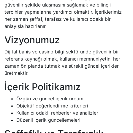
güvenilir şekilde ulaşmasını sağlamak ve bilinçli
tercihler yapmalarına yardımcı olmaktır. İçeriklerimiz
her zaman şeffaf, tarafsız ve kullanıcı odaklı bir
anlayışla hazırlanır.
Vizyonumuz
Dijital bahis ve casino bilgi sektöründe güvenilir bir
referans kaynağı olmak, kullanıcı memnuniyetini her
zaman ön planda tutmak ve sürekli güncel içerikler
üretmektir.
İçerik Politikamız
Özgün ve güncel içerik üretimi
Objektif değerlendirme kriterleri
Kullanıcı odaklı rehberler ve analizler
Düzenli içerik güncellemeleri