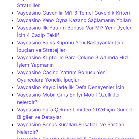
Stratejiler
Vaycasino Güvenilir Mı? 3 Temel Güvenlik Kriteri
Vaycasino Keno Oyna Kazanç Sağlamanın Yolları
Vaycasino İlk Yatırım Bonusu Var Mı? Yeni Üyeler
İçin 4 Cazip Teklif
Vaycasino Bahis Kuponu Yeni Başlayanlar İçin
İpuçları ve Stratejiler
Vaycasino Kripto İle Para Çekme 3 Adımda Hızlı
İşlem Yapmanın
Vaycasino Casino Yatırım Bonusu Yeni
Oyunculara Yönelik İpuçları
Vaycasino Kayıp İade İlk Defa Deneyenler İçin
Vaycasino Mobil Giriş En İyi Mobil Özellikler
nelerdir?
Vaycasino Para Çekme Limitleri 2026 için Güncel
Bilgiler ve Detaylar
Vaycasino Bonus Kuralları Fırsatları ve Şartları
Nelerdir?