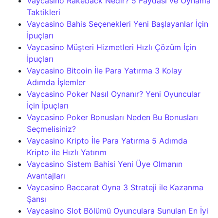
Vaycasino Rakeback Nedir? 5 Faydası ve Oynama
Taktikleri
Vaycasino Bahis Seçenekleri Yeni Başlayanlar İçin
İpuçları
Vaycasino Müşteri Hizmetleri Hızlı Çözüm İçin
İpuçları
Vaycasino Bitcoin İle Para Yatırma 3 Kolay
Adımda İşlemler
Vaycasino Poker Nasıl Oynanır? Yeni Oyuncular
İçin İpuçları
Vaycasino Poker Bonusları Neden Bu Bonusları
Seçmelisiniz?
Vaycasino Kripto İle Para Yatırma 5 Adımda
Kripto ile Hızlı Yatırım
Vaycasino Sistem Bahisi Yeni Üye Olmanın
Avantajları
Vaycasino Baccarat Oyna 3 Strateji ile Kazanma
Şansı
Vaycasino Slot Bölümü Oyunculara Sunulan En İyi