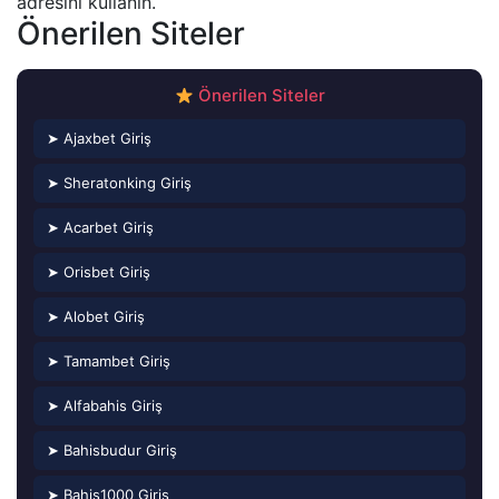
adresini kullanın.
Önerilen Siteler
Önerilen Siteler
➤ Ajaxbet Giriş
➤ Sheratonking Giriş
➤ Acarbet Giriş
➤ Orisbet Giriş
➤ Alobet Giriş
➤ Tamambet Giriş
➤ Alfabahis Giriş
➤ Bahisbudur Giriş
➤ Bahis1000 Giriş