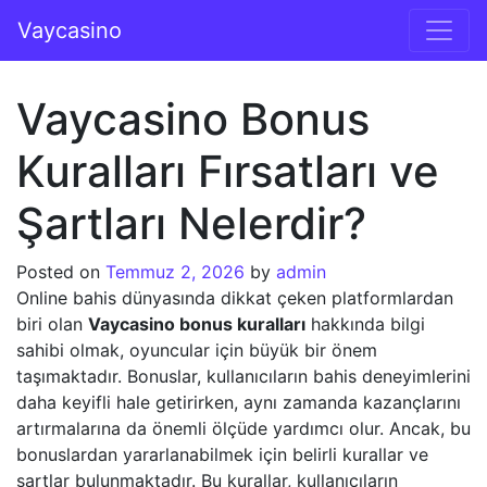
İçeriğe geç
Vaycasino
Ana gezinti
Vaycasino Bonus
Kuralları Fırsatları ve
Şartları Nelerdir?
Posted on
Temmuz 2, 2026
by
admin
Online bahis dünyasında dikkat çeken platformlardan
biri olan
Vaycasino bonus kuralları
hakkında bilgi
sahibi olmak, oyuncular için büyük bir önem
taşımaktadır. Bonuslar, kullanıcıların bahis deneyimlerini
daha keyifli hale getirirken, aynı zamanda kazançlarını
artırmalarına da önemli ölçüde yardımcı olur. Ancak, bu
bonuslardan yararlanabilmek için belirli kurallar ve
şartlar bulunmaktadır. Bu kurallar, kullanıcıların