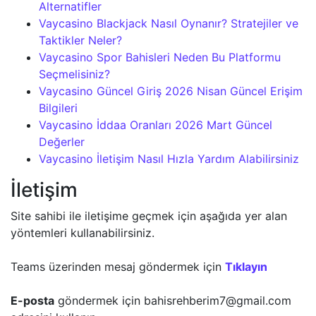
Alternatifler
Vaycasino Blackjack Nasıl Oynanır? Stratejiler ve
Taktikler Neler?
Vaycasino Spor Bahisleri Neden Bu Platformu
Seçmelisiniz?
Vaycasino Güncel Giriş 2026 Nisan Güncel Erişim
Bilgileri
Vaycasino İddaa Oranları 2026 Mart Güncel
Değerler
Vaycasino İletişim Nasıl Hızla Yardım Alabilirsiniz
İletişim
Site sahibi ile iletişime geçmek için aşağıda yer alan
yöntemleri kullanabilirsiniz.
Teams üzerinden mesaj göndermek için
Tıklayın
E-posta
göndermek için
bahisrehberim7@gmail.com