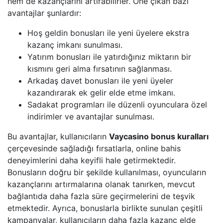
hem de kazançlarını artırabilirler. Öne çıkan bazı
avantajlar şunlardır:
Hoş geldin bonusları ile yeni üyelere ekstra
kazanç imkanı sunulması.
Yatırım bonusları ile yatırdığınız miktarın bir
kısmını geri alma fırsatının sağlanması.
Arkadaş davet bonusları ile yeni üyeler
kazandırarak ek gelir elde etme imkanı.
Sadakat programları ile düzenli oyunculara özel
indirimler ve avantajlar sunulması.
Bu avantajlar, kullanıcıların
Vaycasino bonus kuralları
çerçevesinde sağladığı fırsatlarla, online bahis
deneyimlerini daha keyifli hale getirmektedir.
Bonusların doğru bir şekilde kullanılması, oyuncuların
kazançlarını artırmalarına olanak tanırken, mevcut
bağlantıda daha fazla süre geçirmelerini de teşvik
etmektedir. Ayrıca, bonuslarla birlikte sunulan çeşitli
kampanyalar, kullanıcıların daha fazla kazanç elde