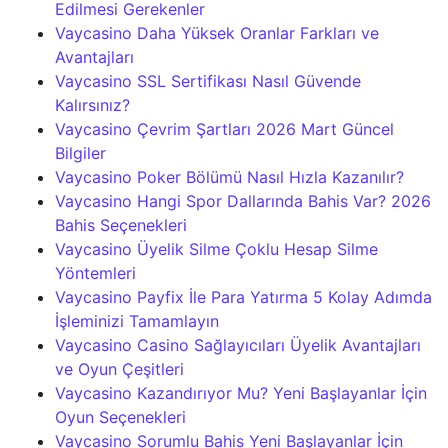
Edilmesi Gerekenler
Vaycasino Daha Yüksek Oranlar Farkları ve
Avantajları
Vaycasino SSL Sertifikası Nasıl Güvende
Kalırsınız?
Vaycasino Çevrim Şartları 2026 Mart Güncel
Bilgiler
Vaycasino Poker Bölümü Nasıl Hızla Kazanılır?
Vaycasino Hangi Spor Dallarında Bahis Var? 2026
Bahis Seçenekleri
Vaycasino Üyelik Silme Çoklu Hesap Silme
Yöntemleri
Vaycasino Payfix İle Para Yatırma 5 Kolay Adımda
İşleminizi Tamamlayın
Vaycasino Casino Sağlayıcıları Üyelik Avantajları
ve Oyun Çeşitleri
Vaycasino Kazandırıyor Mu? Yeni Başlayanlar İçin
Oyun Seçenekleri
Vaycasino Sorumlu Bahis Yeni Başlayanlar İçin