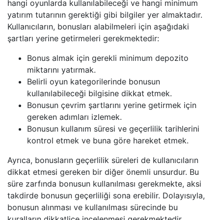
hangi oyunlarda kullanılabileceği ve hangi minimum
yatırım tutarının gerektiği gibi bilgiler yer almaktadır.
Kullanıcıların, bonusları alabilmeleri için aşağıdaki
şartları yerine getirmeleri gerekmektedir:
Bonus almak için gerekli minimum depozito
miktarını yatırmak.
Belirli oyun kategorilerinde bonusun
kullanılabileceği bilgisine dikkat etmek.
Bonusun çevrim şartlarını yerine getirmek için
gereken adımları izlemek.
Bonusun kullanım süresi ve geçerlilik tarihlerini
kontrol etmek ve buna göre hareket etmek.
Ayrıca, bonusların geçerlilik süreleri de kullanıcıların
dikkat etmesi gereken bir diğer önemli unsurdur. Bu
süre zarfında bonusun kullanılması gerekmekte, aksi
takdirde bonusun geçerliliği sona erebilir. Dolayısıyla,
bonusun alınması ve kullanılması sürecinde bu
kuralların dikkatlice incelenmesi gerekmektedir.