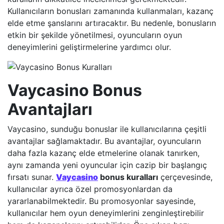
Kullanıcıların bonusları zamanında kullanmaları, kazanç
elde etme şanslarını artıracaktır. Bu nedenle, bonusların
etkin bir şekilde yönetilmesi, oyuncuların oyun
deneyimlerini geliştirmelerine yardımcı olur.
Vaycasino Bonus
Avantajları
Vaycasino, sunduğu bonuslar ile kullanıcılarına çeşitli
avantajlar sağlamaktadır. Bu avantajlar, oyuncuların
daha fazla kazanç elde etmelerine olanak tanırken,
aynı zamanda yeni oyuncular için cazip bir başlangıç
fırsatı sunar.
Vaycasino
bonus kuralları
çerçevesinde,
kullanıcılar ayrıca özel promosyonlardan da
yararlanabilmektedir. Bu promosyonlar sayesinde,
kullanıcılar hem oyun deneyimlerini zenginleştirebilir