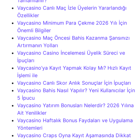
Tamamlanır?
Vaycasino Canlı Maç İzle Üyelerin Yararlandığı
Özellikler
Vaycasino Minimum Para Çekme 2026 Yılı İçin
Önemli Bilgiler
Vaycasino Maç Öncesi Bahis Kazanma Şansınızı
Artırmanın Yolları
Vaycasino Casino İncelemesi Üyelik Süreci ve
İpuçları
Vaycasino’ya Kayıt Yapmak Kolay Mı? Hızlı Kayıt
İşlemi ile
Vaycasino Canlı Skor Anlık Sonuçlar İçin İpuçları
Vaycasino Bahis Nasıl Yapılır? Yeni Kullanıcılar İçin
5 İpucu
Vaycasino Yatırım Bonusları Nelerdir? 2026 Yılına
Ait Yenilikler
Vaycasino Haftalık Bonus Faydaları ve Uygulama
Yöntemleri
Vaycasino Craps Oyna Kayıt Aşamasında Dikkat