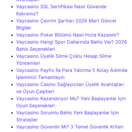
Vaycasino SSL Sertifikası Nasıl Güvende
Kalırsınız?
Vaycasino Çevrim Şartları 2026 Mart Güncel
Bilgiler
Vaycasino Poker Bölümü Nasıl Hızla Kazanılır?
Vaycasino Hangi Spor Dallarında Bahis Var? 2026
Bahis Seçenekleri
Vaycasino Üyelik Silme Çoklu Hesap Silme
Yöntemleri
Vaycasino Payfix İle Para Yatırma 5 Kolay Adımda
İşleminizi Tamamlayın
Vaycasino Casino Sağlayıcıları Üyelik Avantajları
ve Oyun Çeşitleri
Vaycasino Kazandırıyor Mu? Yeni Başlayanlar İçin
Oyun Seçenekleri
Vaycasino Sorumlu Bahis Yeni Başlayanlar İçin
Stratejiler
Vaycasino Güvenilir Mı? 3 Temel Güvenlik Kriteri