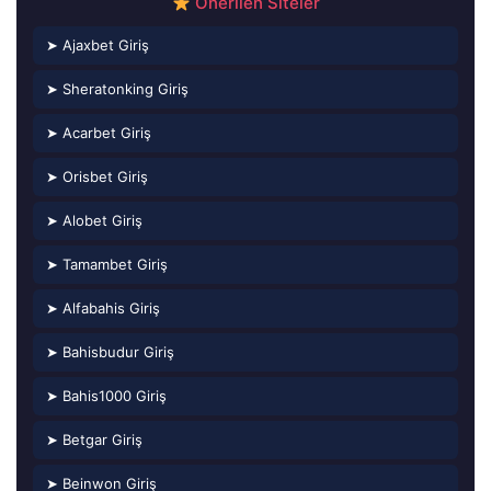
Önerilen Siteler
➤ Ajaxbet Giriş
➤ Sheratonking Giriş
➤ Acarbet Giriş
➤ Orisbet Giriş
➤ Alobet Giriş
➤ Tamambet Giriş
➤ Alfabahis Giriş
➤ Bahisbudur Giriş
➤ Bahis1000 Giriş
➤ Betgar Giriş
➤ Beinwon Giriş