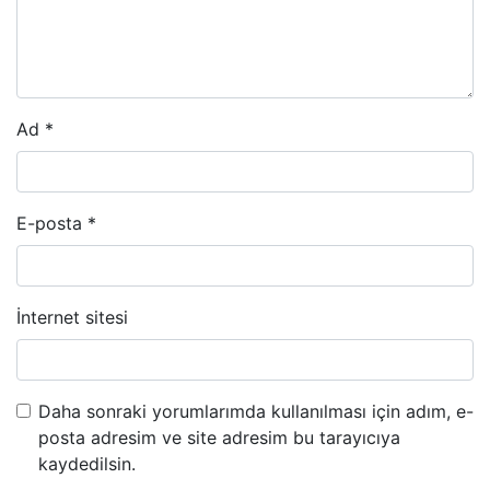
Ad
*
E-posta
*
İnternet sitesi
Daha sonraki yorumlarımda kullanılması için adım, e-
posta adresim ve site adresim bu tarayıcıya
kaydedilsin.