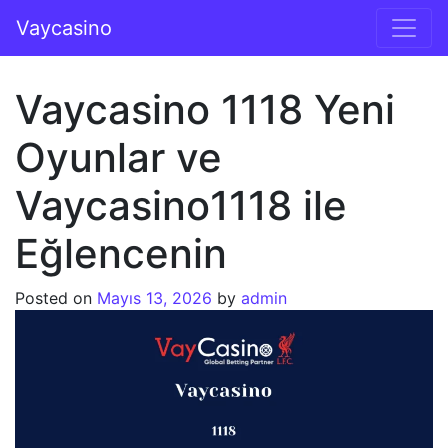
İçeriğe geç
Vaycasino
Ana gezinti
Vaycasino 1118 Yeni
Oyunlar ve
Vaycasino1118 ile
Eğlencenin
Posted on
Mayıs 13, 2026
by
admin