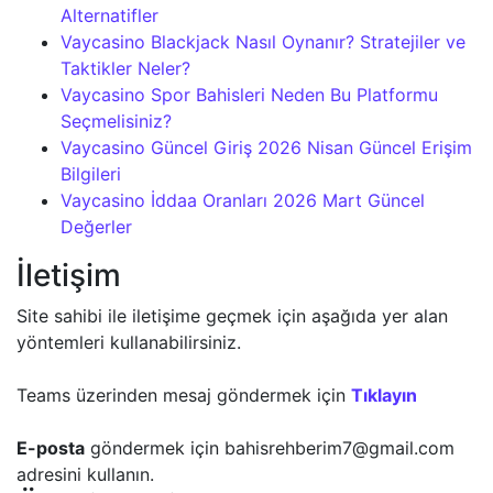
Alternatifler
Vaycasino Blackjack Nasıl Oynanır? Stratejiler ve
Taktikler Neler?
Vaycasino Spor Bahisleri Neden Bu Platformu
Seçmelisiniz?
Vaycasino Güncel Giriş 2026 Nisan Güncel Erişim
Bilgileri
Vaycasino İddaa Oranları 2026 Mart Güncel
Değerler
İletişim
Site sahibi ile iletişime geçmek için aşağıda yer alan
yöntemleri kullanabilirsiniz.
Teams üzerinden mesaj göndermek için
Tıklayın
E-posta
göndermek için
bahisrehberim7@gmail.com
adresini kullanın.