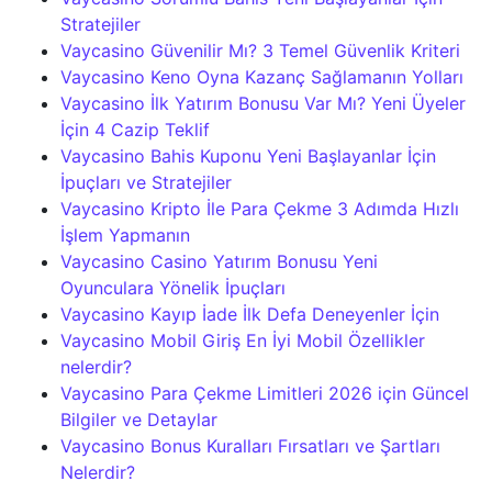
Stratejiler
Vaycasino Güvenilir Mı? 3 Temel Güvenlik Kriteri
Vaycasino Keno Oyna Kazanç Sağlamanın Yolları
Vaycasino İlk Yatırım Bonusu Var Mı? Yeni Üyeler
İçin 4 Cazip Teklif
Vaycasino Bahis Kuponu Yeni Başlayanlar İçin
İpuçları ve Stratejiler
Vaycasino Kripto İle Para Çekme 3 Adımda Hızlı
İşlem Yapmanın
Vaycasino Casino Yatırım Bonusu Yeni
Oyunculara Yönelik İpuçları
Vaycasino Kayıp İade İlk Defa Deneyenler İçin
Vaycasino Mobil Giriş En İyi Mobil Özellikler
nelerdir?
Vaycasino Para Çekme Limitleri 2026 için Güncel
Bilgiler ve Detaylar
Vaycasino Bonus Kuralları Fırsatları ve Şartları
Nelerdir?