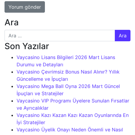
Ara
Arama:
Son Yazılar
Vaycasino Lisans Bilgileri 2026 Mart Lisans
Durumu ve Detayları
Vaycasino Çevrimsiz Bonus Nasıl Alınır? Yıllık
Güncelleme ve İpuçları
Vaycasino Mega Ball Oyna 2026 Mart Güncel
İpuçları ve Stratejiler
Vaycasino VIP Programı Üyelere Sunulan Fırsatlar
ve Ayrıcalıklar
Vaycasino Kazı Kazan Kazı Kazan Oyunlarında En
İyi Stratejiler
Vaycasino Üyelik Onayı Neden Önemli ve Nasıl