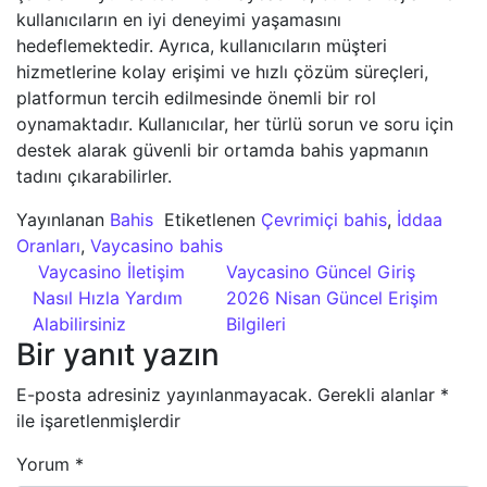
kullanıcıların en iyi deneyimi yaşamasını
hedeflemektedir. Ayrıca, kullanıcıların müşteri
hizmetlerine kolay erişimi ve hızlı çözüm süreçleri,
platformun tercih edilmesinde önemli bir rol
oynamaktadır. Kullanıcılar, her türlü sorun ve soru için
destek alarak güvenli bir ortamda bahis yapmanın
tadını çıkarabilirler.
Yayınlanan
Bahis
Etiketlenen
Çevrimiçi bahis
,
İddaa
Oranları
,
Vaycasino bahis
Yazı dolaşımı
Vaycasino İletişim
Vaycasino Güncel Giriş
Nasıl Hızla Yardım
2026 Nisan Güncel Erişim
Alabilirsiniz
Bilgileri
Bir yanıt yazın
E-posta adresiniz yayınlanmayacak.
Gerekli alanlar
*
ile işaretlenmişlerdir
Yorum
*