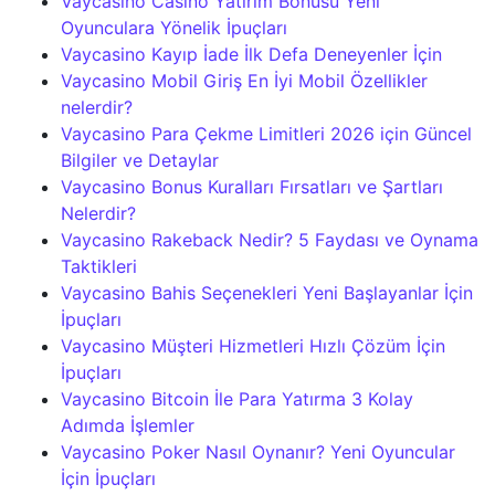
Vaycasino Casino Yatırım Bonusu Yeni
Oyunculara Yönelik İpuçları
Vaycasino Kayıp İade İlk Defa Deneyenler İçin
Vaycasino Mobil Giriş En İyi Mobil Özellikler
nelerdir?
Vaycasino Para Çekme Limitleri 2026 için Güncel
Bilgiler ve Detaylar
Vaycasino Bonus Kuralları Fırsatları ve Şartları
Nelerdir?
Vaycasino Rakeback Nedir? 5 Faydası ve Oynama
Taktikleri
Vaycasino Bahis Seçenekleri Yeni Başlayanlar İçin
İpuçları
Vaycasino Müşteri Hizmetleri Hızlı Çözüm İçin
İpuçları
Vaycasino Bitcoin İle Para Yatırma 3 Kolay
Adımda İşlemler
Vaycasino Poker Nasıl Oynanır? Yeni Oyuncular
İçin İpuçları