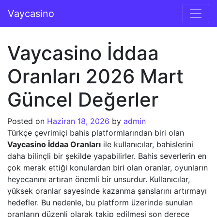
İçeriğe geç
Vaycasino
Ana gezinti
Vaycasino İddaa
Oranları 2026 Mart
Güncel Değerler
Posted on
Haziran 18, 2026
by
admin
Türkçe çevrimiçi bahis platformlarından biri olan
Vaycasino İddaa Oranları
ile kullanıcılar, bahislerini
daha bilinçli bir şekilde yapabilirler. Bahis severlerin en
çok merak ettiği konulardan biri olan oranlar, oyunların
heyecanını artıran önemli bir unsurdur. Kullanıcılar,
yüksek oranlar sayesinde kazanma şanslarını artırmayı
hedefler. Bu nedenle, bu platform üzerinde sunulan
oranların düzenli olarak takip edilmesi son derece