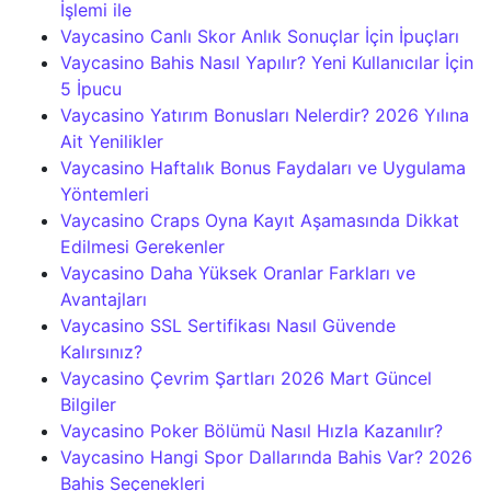
İşlemi ile
Vaycasino Canlı Skor Anlık Sonuçlar İçin İpuçları
Vaycasino Bahis Nasıl Yapılır? Yeni Kullanıcılar İçin
5 İpucu
Vaycasino Yatırım Bonusları Nelerdir? 2026 Yılına
Ait Yenilikler
Vaycasino Haftalık Bonus Faydaları ve Uygulama
Yöntemleri
Vaycasino Craps Oyna Kayıt Aşamasında Dikkat
Edilmesi Gerekenler
Vaycasino Daha Yüksek Oranlar Farkları ve
Avantajları
Vaycasino SSL Sertifikası Nasıl Güvende
Kalırsınız?
Vaycasino Çevrim Şartları 2026 Mart Güncel
Bilgiler
Vaycasino Poker Bölümü Nasıl Hızla Kazanılır?
Vaycasino Hangi Spor Dallarında Bahis Var? 2026
Bahis Seçenekleri