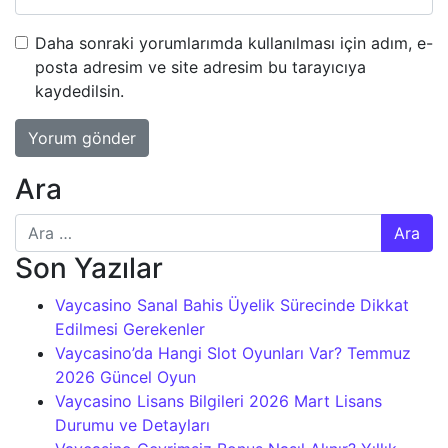
Daha sonraki yorumlarımda kullanılması için adım, e-
posta adresim ve site adresim bu tarayıcıya
kaydedilsin.
Ara
Arama:
Son Yazılar
Vaycasino Sanal Bahis Üyelik Sürecinde Dikkat
Edilmesi Gerekenler
Vaycasino’da Hangi Slot Oyunları Var? Temmuz
2026 Güncel Oyun
Vaycasino Lisans Bilgileri 2026 Mart Lisans
Durumu ve Detayları