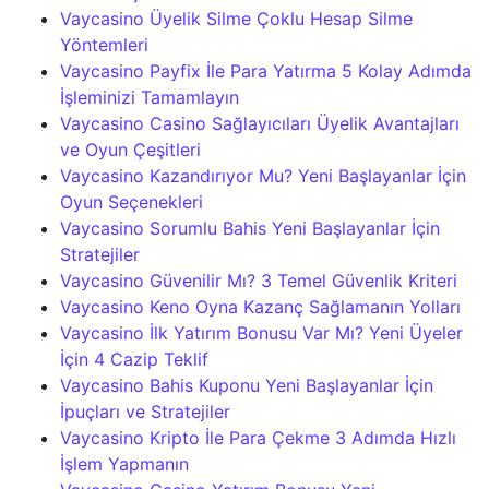
Vaycasino Üyelik Silme Çoklu Hesap Silme
Yöntemleri
Vaycasino Payfix İle Para Yatırma 5 Kolay Adımda
İşleminizi Tamamlayın
Vaycasino Casino Sağlayıcıları Üyelik Avantajları
ve Oyun Çeşitleri
Vaycasino Kazandırıyor Mu? Yeni Başlayanlar İçin
Oyun Seçenekleri
Vaycasino Sorumlu Bahis Yeni Başlayanlar İçin
Stratejiler
Vaycasino Güvenilir Mı? 3 Temel Güvenlik Kriteri
Vaycasino Keno Oyna Kazanç Sağlamanın Yolları
Vaycasino İlk Yatırım Bonusu Var Mı? Yeni Üyeler
İçin 4 Cazip Teklif
Vaycasino Bahis Kuponu Yeni Başlayanlar İçin
İpuçları ve Stratejiler
Vaycasino Kripto İle Para Çekme 3 Adımda Hızlı
İşlem Yapmanın