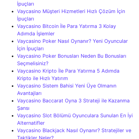
İpuçları
Vaycasino Müşteri Hizmetleri Hızlı Çözüm İçin
İpuçları
Vaycasino Bitcoin İle Para Yatırma 3 Kolay
Adımda İşlemler
Vaycasino Poker Nasıl Oynanır? Yeni Oyuncular
İçin İpuçları
Vaycasino Poker Bonusları Neden Bu Bonusları
Seçmelisiniz?
Vaycasino Kripto İle Para Yatırma 5 Adımda
Kripto ile Hızlı Yatırım
Vaycasino Sistem Bahisi Yeni Üye Olmanın
Avantajları
Vaycasino Baccarat Oyna 3 Strateji ile Kazanma
Şansı
Vaycasino Slot Bölümü Oyunculara Sunulan En İyi
Alternatifler
Vaycasino Blackjack Nasıl Oynanır? Stratejiler ve
Taktikler Neler?