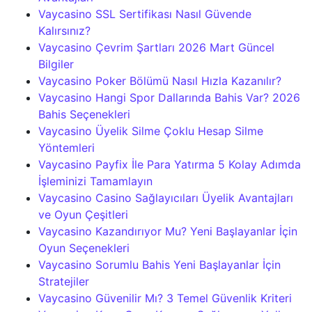
Vaycasino SSL Sertifikası Nasıl Güvende
Kalırsınız?
Vaycasino Çevrim Şartları 2026 Mart Güncel
Bilgiler
Vaycasino Poker Bölümü Nasıl Hızla Kazanılır?
Vaycasino Hangi Spor Dallarında Bahis Var? 2026
Bahis Seçenekleri
Vaycasino Üyelik Silme Çoklu Hesap Silme
Yöntemleri
Vaycasino Payfix İle Para Yatırma 5 Kolay Adımda
İşleminizi Tamamlayın
Vaycasino Casino Sağlayıcıları Üyelik Avantajları
ve Oyun Çeşitleri
Vaycasino Kazandırıyor Mu? Yeni Başlayanlar İçin
Oyun Seçenekleri
Vaycasino Sorumlu Bahis Yeni Başlayanlar İçin
Stratejiler
Vaycasino Güvenilir Mı? 3 Temel Güvenlik Kriteri