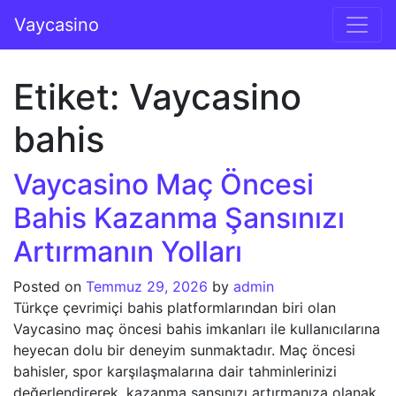
İçeriğe geç
Vaycasino
Ana gezinti
Etiket:
Vaycasino
bahis
Vaycasino Maç Öncesi
Bahis Kazanma Şansınızı
Artırmanın Yolları
Posted on
Temmuz 29, 2026
by
admin
Türkçe çevrimiçi bahis platformlarından biri olan
Vaycasino maç öncesi bahis imkanları ile kullanıcılarına
heyecan dolu bir deneyim sunmaktadır. Maç öncesi
bahisler, spor karşılaşmalarına dair tahminlerinizi
değerlendirerek, kazanma şansınızı artırmanıza olanak