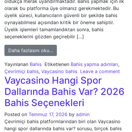
oldukça merak uyandırmaktadır. Bahis yapmak için ilk
olarak bu platforma üye olmanız gerekmektedir. Bu
üyelik süreci, kullanıcıların güvenli bir şekilde bahis
oynayabilmesi açısından kritik bir öneme sahiptir.
Üyelik işlemleri tamamlandıktan sonra, bahis
seçeneklerini gözden geçirebilir […]
from Vaycasino Bahis Nasıl Yapılır? Y
Daha fazlasını oku…
Yayınlanan
Bahis
Etiketlenen
Bahis yapma adımları
,
on Va
Çevrimiçi bahis
,
Vaycasino bahis
Leave a comment
Vaycasino Hangi Spor
Dallarında Bahis Var? 2026
Bahis Seçenekleri
Posted on
Temmuz 17, 2026
by
admin
Çevrimiçi bahis platformlarından biri olan Vaycasino
hangi spor dallarında bahis var? sorusu, birçok bahis