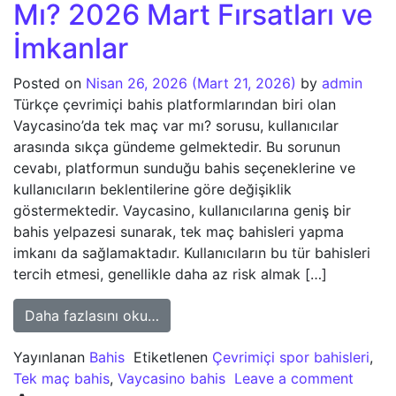
Mı? 2026 Mart Fırsatları ve
İmkanlar
Posted on
Nisan 26, 2026
(Mart 21, 2026)
by
admin
Türkçe çevrimiçi bahis platformlarından biri olan
Vaycasino’da tek maç var mı? sorusu, kullanıcılar
arasında sıkça gündeme gelmektedir. Bu sorunun
cevabı, platformun sunduğu bahis seçeneklerine ve
kullanıcıların beklentilerine göre değişiklik
göstermektedir. Vaycasino, kullanıcılarına geniş bir
bahis yelpazesi sunarak, tek maç bahisleri yapma
imkanı da sağlamaktadır. Kullanıcıların bu tür bahisleri
tercih etmesi, genellikle daha az risk almak […]
from Vaycasino’da Tek Maç Var Mı? 
Daha fazlasını oku…
Yayınlanan
Bahis
Etiketlenen
Çevrimiçi spor bahisleri
,
on Vay
Tek maç bahis
,
Vaycasino bahis
Leave a comment