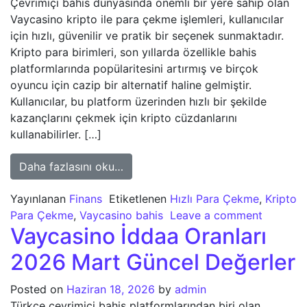
Çevrimiçi bahis dünyasında önemli bir yere sahip olan
Vaycasino kripto ile para çekme işlemleri, kullanıcılar
için hızlı, güvenilir ve pratik bir seçenek sunmaktadır.
Kripto para birimleri, son yıllarda özellikle bahis
platformlarında popülaritesini artırmış ve birçok
oyuncu için cazip bir alternatif haline gelmiştir.
Kullanıcılar, bu platform üzerinden hızlı bir şekilde
kazançlarını çekmek için kripto cüzdanlarını
kullanabilirler. […]
from Vaycasino Kripto İle Para Çe
Daha fazlasını oku…
Yayınlanan
Finans
Etiketlenen
Hızlı Para Çekme
,
Kripto
on Vayca
Para Çekme
,
Vaycasino bahis
Leave a comment
Vaycasino İddaa Oranları
2026 Mart Güncel Değerler
Posted on
Haziran 18, 2026
by
admin
Türkçe çevrimiçi bahis platformlarından biri olan