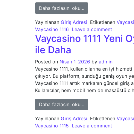
from Vaycasino 1112 
Daha fazlasını oku…
Yayınlanan
Giriş Adresi
Etiketlenen
Vaycasi
on Vaycas
Vaycasino 1116
Leave a comment
Vaycasino 1111 Yeni O
ile Daha
Posted on
Nisan 1, 2026
by
admin
Vaycasino 1111, kullanıcılarına en iyi hizme
çıkıyor. Bu platform, sunduğu geniş oyun ye
Vaycasino 1111 artık markanın güncel giriş a
Kullanıcılar, hem mobil hem de masaüstü ciha
from Vaycasino 1111 Y
Daha fazlasını oku…
Yayınlanan
Giriş Adresi
Etiketlenen
Vaycasi
on Vaycas
Vaycasino 1115
Leave a comment