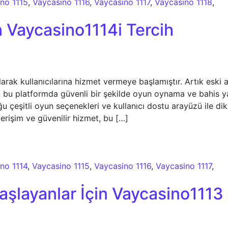
no 1115
,
Vaycasino 1116
,
Vaycasino 1117
,
Vaycasino 1118
,
ino 1115 Nasıl Vaycasino1115 Üzerinden Oyun Oynanır?
 Vaycasino1114i Tercih
larak kullanıcılarına hizmet vermeye başlamıştır. Artık eski 
lar, bu platformda güvenli bir şekilde oyun oynama ve bahis
u çeşitli oyun seçenekleri ve kullanıcı dostu arayüzü ile di
ı erişim ve güvenilir hizmet, bu […]
eden Vaycasino1114i Tercih Etmelisiniz?
no 1114
,
Vaycasino 1115
,
Vaycasino 1116
,
Vaycasino 1117
,
ino 1114 Neden Vaycasino1114i Tercih Etmelisiniz?
aşlayanlar İçin Vaycasino1113