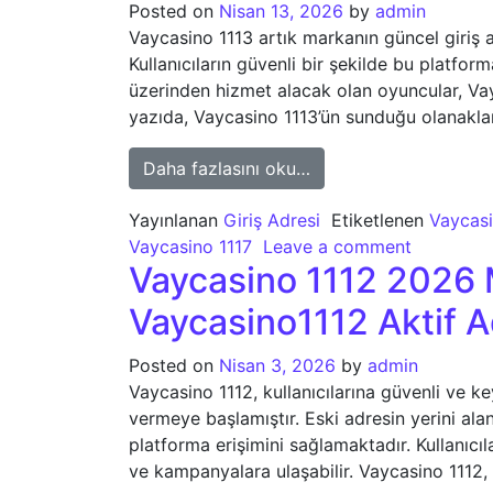
Posted on
Nisan 13, 2026
by
admin
Vaycasino 1113 artık markanın güncel giriş a
Kullanıcıların güvenli bir şekilde bu platfor
üzerinden hizmet alacak olan oyuncular, Vayc
yazıda, Vaycasino 1113’ün sunduğu olanaklar 
from Vaycasino 1113 Y
Daha fazlasını oku…
Yayınlanan
Giriş Adresi
Etiketlenen
Vaycasi
on Vaycas
Vaycasino 1117
Leave a comment
Vaycasino 1112 2026 
Vaycasino1112 Aktif A
Posted on
Nisan 3, 2026
by
admin
Vaycasino 1112, kullanıcılarına güvenli ve k
vermeye başlamıştır. Eski adresin yerini alan
platforma erişimini sağlamaktadır. Kullanıcıl
ve kampanyalara ulaşabilir. Vaycasino 1112, 