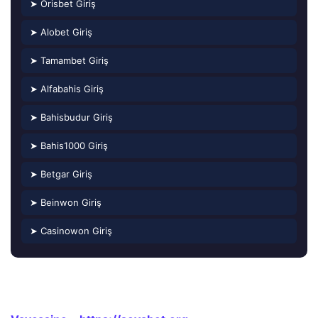
➤ Orisbet Giriş
➤ Alobet Giriş
➤ Tamambet Giriş
➤ Alfabahis Giriş
➤ Bahisbudur Giriş
➤ Bahis1000 Giriş
➤ Betgar Giriş
➤ Beinwon Giriş
➤ Casinowon Giriş