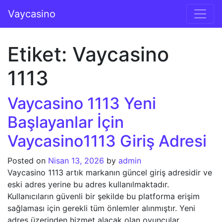
İçeriğe geç
Vaycasino
Ana gezinti
Etiket:
Vaycasino
1113
Vaycasino 1113 Yeni
Başlayanlar İçin
Vaycasino1113 Giriş Adresi
Posted on
Nisan 13, 2026
by
admin
Vaycasino 1113 artık markanın güncel giriş adresidir ve
eski adres yerine bu adres kullanılmaktadır.
Kullanıcıların güvenli bir şekilde bu platforma erişim
sağlaması için gerekli tüm önlemler alınmıştır. Yeni
adres üzerinden hizmet alacak olan oyuncular,