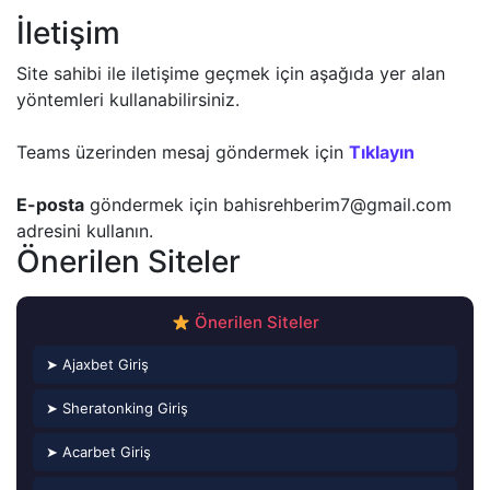
İletişim
Site sahibi ile iletişime geçmek için aşağıda yer alan
yöntemleri kullanabilirsiniz.
Teams üzerinden mesaj göndermek için
Tıklayın
E-posta
göndermek için
bahisrehberim7@gmail.com
adresini kullanın.
Önerilen Siteler
Önerilen Siteler
➤ Ajaxbet Giriş
➤ Sheratonking Giriş
➤ Acarbet Giriş