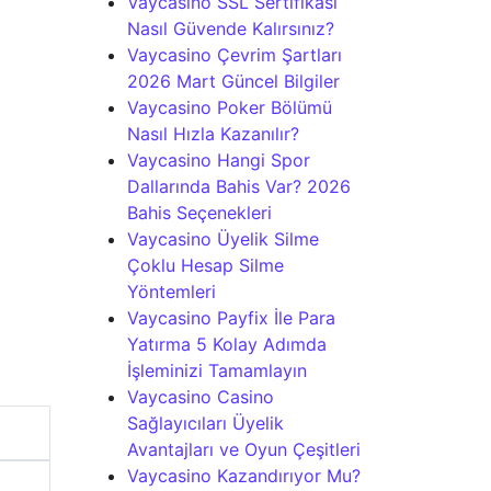
Vaycasino SSL Sertifikası
Nasıl Güvende Kalırsınız?
Vaycasino Çevrim Şartları
2026 Mart Güncel Bilgiler
Vaycasino Poker Bölümü
Nasıl Hızla Kazanılır?
Vaycasino Hangi Spor
Dallarında Bahis Var? 2026
Bahis Seçenekleri
Vaycasino Üyelik Silme
Çoklu Hesap Silme
Yöntemleri
Vaycasino Payfix İle Para
Yatırma 5 Kolay Adımda
İşleminizi Tamamlayın
Vaycasino Casino
Sağlayıcıları Üyelik
Avantajları ve Oyun Çeşitleri
Vaycasino Kazandırıyor Mu?