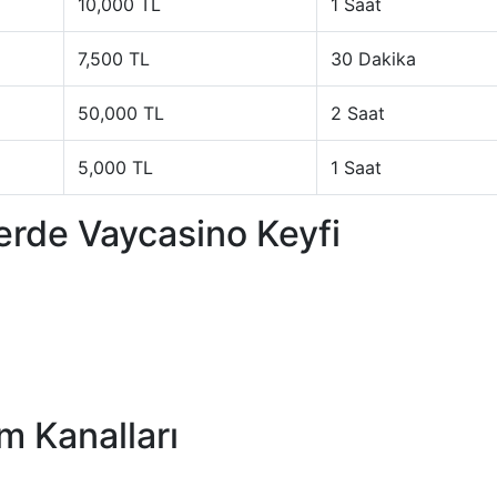
10,000 TL
1 Saat
7,500 TL
30 Dakika
50,000 TL
2 Saat
5,000 TL
1 Saat
erde Vaycasino Keyfi
im Kanalları