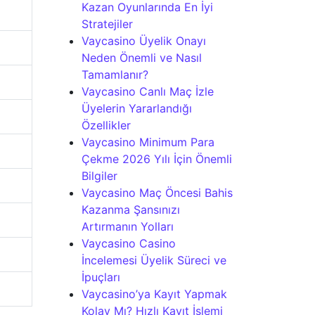
Kazan Oyunlarında En İyi
Stratejiler
Vaycasino Üyelik Onayı
Neden Önemli ve Nasıl
Tamamlanır?
Vaycasino Canlı Maç İzle
Üyelerin Yararlandığı
Özellikler
Vaycasino Minimum Para
Çekme 2026 Yılı İçin Önemli
Bilgiler
Vaycasino Maç Öncesi Bahis
Kazanma Şansınızı
Artırmanın Yolları
Vaycasino Casino
İncelemesi Üyelik Süreci ve
İpuçları
Vaycasino’ya Kayıt Yapmak
Kolay Mı? Hızlı Kayıt İşlemi