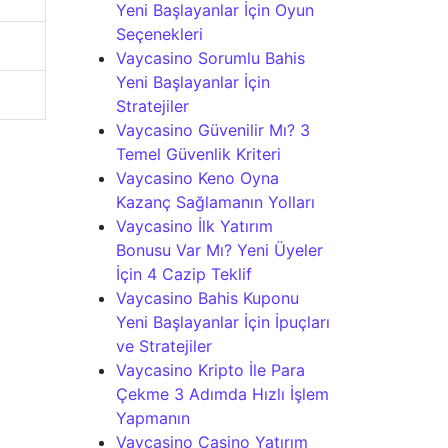
Yeni Başlayanlar İçin Oyun
Seçenekleri
Vaycasino Sorumlu Bahis
Yeni Başlayanlar İçin
Stratejiler
Vaycasino Güvenilir Mı? 3
Temel Güvenlik Kriteri
Vaycasino Keno Oyna
Kazanç Sağlamanın Yolları
Vaycasino İlk Yatırım
Bonusu Var Mı? Yeni Üyeler
İçin 4 Cazip Teklif
Vaycasino Bahis Kuponu
Yeni Başlayanlar İçin İpuçları
ve Stratejiler
Vaycasino Kripto İle Para
Çekme 3 Adımda Hızlı İşlem
Yapmanın
Vaycasino Casino Yatırım