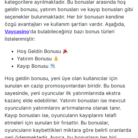
kategorilere ayrılmaktadır. Bu bonuslar arasında hoş
geldin bonusu, yatırım bonusları ve kayıp bonusları gibi
seçenekler bulunmaktadır. Her bir bonusun kendine
özgü avantajları ve kullanım şartları vardır. Aşağıda,
Vaycasino
‘da bulabileceğiniz bazı bonus türleri
listelenmiştir:
Hoş Geldin Bonusu
Yatırım Bonusu
Kayıp Bonusu
Hoş geldin bonusu, yeni üye olan kullanıcılar için
sunulan en cazip promosyonlardan biridir. Bu bonus
sayesinde, yeni oyuncular ilk yatırımlarında ekstra
kazanç elde edebilirler. Yatırım bonusları ise mevcut
oyuncuların yatırımlarını artırmalarına olanak tanır.
Kayıp bonusları ise, oyuncuların kayıplarını telafi
etmeleri için sunulan bir fırsattır. Bu bonuslar,
oyuncuların kaybettikleri miktara göre belirli oranlarda
geri ödenmektedir. Ayrıca, bu bonusların her biri,