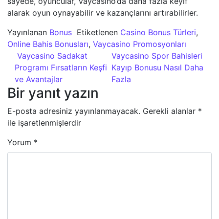
sayede, oyuncular, Vaycasino’da daha fazla keyif
alarak oyun oynayabilir ve kazançlarını artırabilirler.
Yayınlanan
Bonus
Etiketlenen
Casino Bonus Türleri
,
Online Bahis Bonusları
,
Vaycasino Promosyonları
Yazı dolaşımı
Vaycasino Sadakat
Vaycasino Spor Bahisleri
Programı Fırsatların Keşfi
Kayıp Bonusu Nasıl Daha
ve Avantajlar
Fazla
Bir yanıt yazın
E-posta adresiniz yayınlanmayacak.
Gerekli alanlar
*
ile işaretlenmişlerdir
Yorum
*