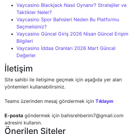
Vaycasino Blackjack Nasıl Oynanır? Stratejiler ve
Taktikler Neler?
Vaycasino Spor Bahisleri Neden Bu Platformu
Seçmelisiniz?
Vaycasino Güncel Giriş 2026 Nisan Güncel Erişim
Bilgileri
Vaycasino İddaa Oranları 2026 Mart Güncel
Değerler
İletişim
Site sahibi ile iletişime geçmek için aşağıda yer alan
yöntemleri kullanabilirsiniz.
Teams üzerinden mesaj göndermek için
Tıklayın
E-posta
göndermek için
bahisrehberim7@gmail.com
adresini kullanın.
Önerilen Siteler