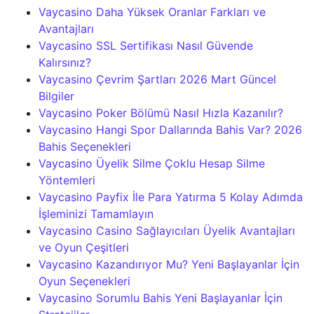
Vaycasino Daha Yüksek Oranlar Farkları ve
Avantajları
Vaycasino SSL Sertifikası Nasıl Güvende
Kalırsınız?
Vaycasino Çevrim Şartları 2026 Mart Güncel
Bilgiler
Vaycasino Poker Bölümü Nasıl Hızla Kazanılır?
Vaycasino Hangi Spor Dallarında Bahis Var? 2026
Bahis Seçenekleri
Vaycasino Üyelik Silme Çoklu Hesap Silme
Yöntemleri
Vaycasino Payfix İle Para Yatırma 5 Kolay Adımda
İşleminizi Tamamlayın
Vaycasino Casino Sağlayıcıları Üyelik Avantajları
ve Oyun Çeşitleri
Vaycasino Kazandırıyor Mu? Yeni Başlayanlar İçin
Oyun Seçenekleri
Vaycasino Sorumlu Bahis Yeni Başlayanlar İçin