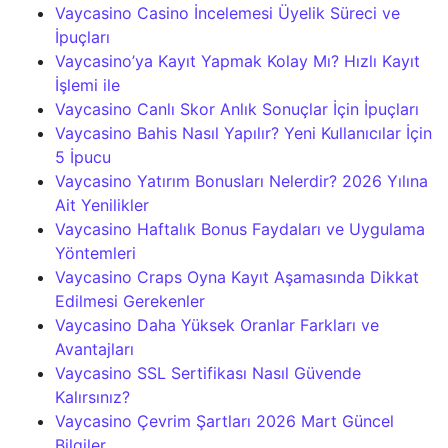
Vaycasino Casino İncelemesi Üyelik Süreci ve
İpuçları
Vaycasino’ya Kayıt Yapmak Kolay Mı? Hızlı Kayıt
İşlemi ile
Vaycasino Canlı Skor Anlık Sonuçlar İçin İpuçları
Vaycasino Bahis Nasıl Yapılır? Yeni Kullanıcılar İçin
5 İpucu
Vaycasino Yatırım Bonusları Nelerdir? 2026 Yılına
Ait Yenilikler
Vaycasino Haftalık Bonus Faydaları ve Uygulama
Yöntemleri
Vaycasino Craps Oyna Kayıt Aşamasında Dikkat
Edilmesi Gerekenler
Vaycasino Daha Yüksek Oranlar Farkları ve
Avantajları
Vaycasino SSL Sertifikası Nasıl Güvende
Kalırsınız?
Vaycasino Çevrim Şartları 2026 Mart Güncel
Bilgiler