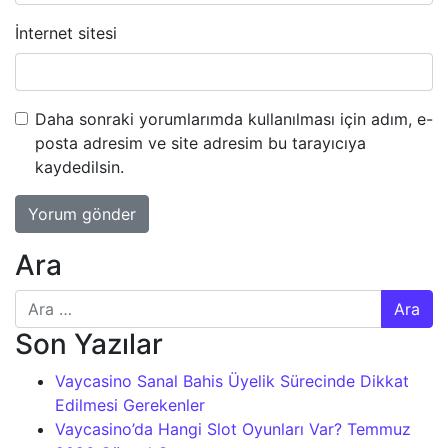
İnternet sitesi
Daha sonraki yorumlarımda kullanılması için adım, e-
posta adresim ve site adresim bu tarayıcıya
kaydedilsin.
Ara
Arama:
Son Yazılar
Vaycasino Sanal Bahis Üyelik Sürecinde Dikkat
Edilmesi Gerekenler
Vaycasino’da Hangi Slot Oyunları Var? Temmuz