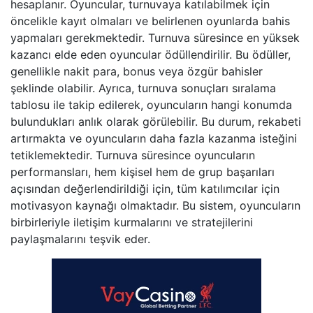
hesaplanır. Oyuncular, turnuvaya katılabilmek için
öncelikle kayıt olmaları ve belirlenen oyunlarda bahis
yapmaları gerekmektedir. Turnuva süresince en yüksek
kazancı elde eden oyuncular ödüllendirilir. Bu ödüller,
genellikle nakit para, bonus veya özgür bahisler
şeklinde olabilir. Ayrıca, turnuva sonuçları sıralama
tablosu ile takip edilerek, oyuncuların hangi konumda
bulundukları anlık olarak görülebilir. Bu durum, rekabeti
artırmakta ve oyuncuların daha fazla kazanma isteğini
tetiklemektedir. Turnuva süresince oyuncuların
performansları, hem kişisel hem de grup başarıları
açısından değerlendirildiği için, tüm katılımcılar için
motivasyon kaynağı olmaktadır. Bu sistem, oyuncuların
birbirleriyle iletişim kurmalarını ve stratejilerini
paylaşmalarını teşvik eder.