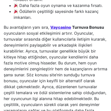
Daha fazla oyun oynama ve kazanma fırsatı.
Ödüllerin çeşitliliği sayesinde farklı kazanç
imkanları.
Bu avantajların yanı sıra,
Vaycasino
Turnuva Bonusu
oyuncuların sosyal etkileşimini artırır. Oyuncular,
turnuvalar sırasında diğer kullanıcılarla iletişim kurarak,
deneyimlerini paylaşabilir ve arkadaşlık ilişkileri
kurabilirler. Ayrıca, turnuvalar genellikle büyük bir
kitleye hitap ettiğinden, oyuncular kendilerini daha
fazla motive olmuş hisseder. Bu durum, hem oyun
deneyimlerini zenginleştirir hem de kazançlarını artırma
şansı sunar. Söz konusu site’nin sunduğu turnuva
bonusu, oyuncular için keyifli bir alternatif olarak
dikkat çekmektedir. Ayrıca, düzenlenen turnuvalar
çeşitli temalara ve ödül sistemlerine sahip olduğundan,
her oyuncunun ilgi alanına hitap edebilmektedir. Bu
çeşitlilik, oyuncuların sürekli olarak yeni deneyimler
yaşamalarını sağlar ve bu platformda daha fazla