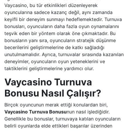
Vaycasino, bu tür etkinlikleri düzenleyerek
oyuncularına sadece kazanç değil, aynı zamanda
keyifli bir deneyim sunmayı hedeflemektedir. Turnuva
bonusları, oyuncuların daha fazla oyun oynamalarını
teşvik eden bir yöntem olarak öne çıkmaktadır. Bu
bonusların yanı sıra, oyuncuların stratejik düşünme
becerilerini geliştirmelerine de katkı sağladığı
unutulmamalıdır. Ayrıca, turnuvalar sırasında kazanılan
deneyimler, oyuncuların oyun yeteneklerini ve
taktiklerini geliştirmelerine yardımcı olur.
Vaycasino Turnuva
Bonusu Nasıl Çalışır?
Birçok oyuncunun merak ettiği konulardan biri,
Vaycasino Turnuva Bonusu
nun nasıl işlediğidir.
Genellikle bu bonuslar, turnuvaya katılan oyuncuların
belirli oyunlarda elde ettikleri başarılar üzerinden