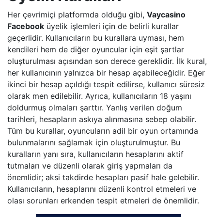
Her çevrimiçi platformda olduğu gibi,
Vaycasino
Facebook
üyelik işlemleri için de belirli kurallar
geçerlidir. Kullanıcıların bu kurallara uyması, hem
kendileri hem de diğer oyuncular için eşit şartlar
oluşturulması açısından son derece gereklidir. İlk kural,
her kullanıcının yalnızca bir hesap açabileceğidir. Eğer
ikinci bir hesap açıldığı tespit edilirse, kullanıcı süresiz
olarak men edilebilir. Ayrıca, kullanıcıların 18 yaşını
doldurmuş olmaları şarttır. Yanlış verilen doğum
tarihleri, hesapların askıya alınmasına sebep olabilir.
Tüm bu kurallar, oyuncuların adil bir oyun ortamında
bulunmalarını sağlamak için oluşturulmuştur. Bu
kuralların yanı sıra, kullanıcıların hesaplarını aktif
tutmaları ve düzenli olarak giriş yapmaları da
önemlidir; aksi takdirde hesapları pasif hale gelebilir.
Kullanıcıların, hesaplarını düzenli kontrol etmeleri ve
olası sorunları erkenden tespit etmeleri de önemlidir.