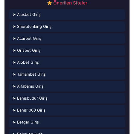
Önerilen Siteler
➤ Ajaxbet Giriş
➤ Sheratonking Giriş
➤ Acarbet Giriş
➤ Orisbet Giriş
➤ Alobet Giriş
➤ Tamambet Giriş
➤ Alfabahis Giriş
➤ Bahisbudur Giriş
➤ Bahis1000 Giriş
➤ Betgar Giriş