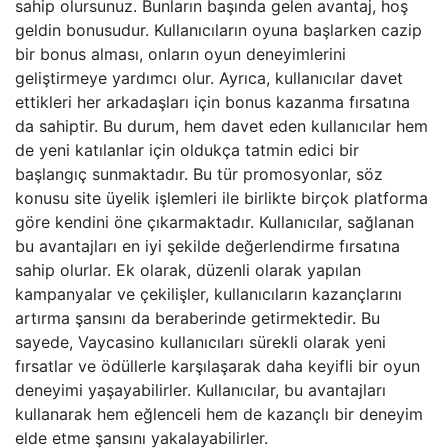
sahip olursunuz. Bunların başında gelen avantaj, hoş
geldin bonusudur. Kullanıcıların oyuna başlarken cazip
bir bonus alması, onların oyun deneyimlerini
geliştirmeye yardımcı olur. Ayrıca, kullanıcılar davet
ettikleri her arkadaşları için bonus kazanma fırsatına
da sahiptir. Bu durum, hem davet eden kullanıcılar hem
de yeni katılanlar için oldukça tatmin edici bir
başlangıç sunmaktadır. Bu tür promosyonlar, söz
konusu site üyelik işlemleri ile birlikte birçok platforma
göre kendini öne çıkarmaktadır. Kullanıcılar, sağlanan
bu avantajları en iyi şekilde değerlendirme fırsatına
sahip olurlar. Ek olarak, düzenli olarak yapılan
kampanyalar ve çekilişler, kullanıcıların kazançlarını
artırma şansını da beraberinde getirmektedir. Bu
sayede, Vaycasino kullanıcıları sürekli olarak yeni
fırsatlar ve ödüllerle karşılaşarak daha keyifli bir oyun
deneyimi yaşayabilirler. Kullanıcılar, bu avantajları
kullanarak hem eğlenceli hem de kazançlı bir deneyim
elde etme şansını yakalayabilirler.