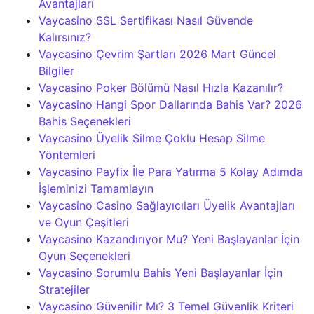
Avantajları
Vaycasino SSL Sertifikası Nasıl Güvende
Kalırsınız?
Vaycasino Çevrim Şartları 2026 Mart Güncel
Bilgiler
Vaycasino Poker Bölümü Nasıl Hızla Kazanılır?
Vaycasino Hangi Spor Dallarında Bahis Var? 2026
Bahis Seçenekleri
Vaycasino Üyelik Silme Çoklu Hesap Silme
Yöntemleri
Vaycasino Payfix İle Para Yatırma 5 Kolay Adımda
İşleminizi Tamamlayın
Vaycasino Casino Sağlayıcıları Üyelik Avantajları
ve Oyun Çeşitleri
Vaycasino Kazandırıyor Mu? Yeni Başlayanlar İçin
Oyun Seçenekleri
Vaycasino Sorumlu Bahis Yeni Başlayanlar İçin
Stratejiler
Vaycasino Güvenilir Mı? 3 Temel Güvenlik Kriteri