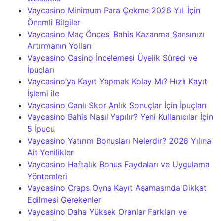
Vaycasino Minimum Para Çekme 2026 Yılı İçin
Önemli Bilgiler
Vaycasino Maç Öncesi Bahis Kazanma Şansınızı
Artırmanın Yolları
Vaycasino Casino İncelemesi Üyelik Süreci ve
İpuçları
Vaycasino’ya Kayıt Yapmak Kolay Mı? Hızlı Kayıt
İşlemi ile
Vaycasino Canlı Skor Anlık Sonuçlar İçin İpuçları
Vaycasino Bahis Nasıl Yapılır? Yeni Kullanıcılar İçin
5 İpucu
Vaycasino Yatırım Bonusları Nelerdir? 2026 Yılına
Ait Yenilikler
Vaycasino Haftalık Bonus Faydaları ve Uygulama
Yöntemleri
Vaycasino Craps Oyna Kayıt Aşamasında Dikkat
Edilmesi Gerekenler
Vaycasino Daha Yüksek Oranlar Farkları ve