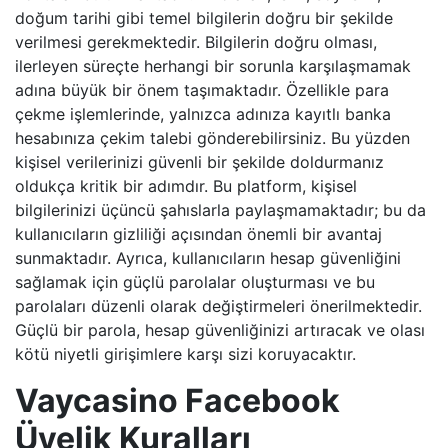
doğum tarihi gibi temel bilgilerin doğru bir şekilde
verilmesi gerekmektedir. Bilgilerin doğru olması,
ilerleyen süreçte herhangi bir sorunla karşılaşmamak
adına büyük bir önem taşımaktadır. Özellikle para
çekme işlemlerinde, yalnızca adınıza kayıtlı banka
hesabınıza çekim talebi gönderebilirsiniz. Bu yüzden
kişisel verilerinizi güvenli bir şekilde doldurmanız
oldukça kritik bir adımdır. Bu platform, kişisel
bilgilerinizi üçüncü şahıslarla paylaşmamaktadır; bu da
kullanıcıların gizliliği açısından önemli bir avantaj
sunmaktadır. Ayrıca, kullanıcıların hesap güvenliğini
sağlamak için güçlü parolalar oluşturması ve bu
parolaları düzenli olarak değiştirmeleri önerilmektedir.
Güçlü bir parola, hesap güvenliğinizi artıracak ve olası
kötü niyetli girişimlere karşı sizi koruyacaktır.
Vaycasino Facebook
Üyelik Kuralları