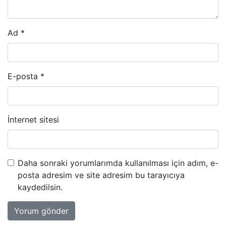
Ad
*
E-posta
*
İnternet sitesi
Daha sonraki yorumlarımda kullanılması için adım, e-
posta adresim ve site adresim bu tarayıcıya
kaydedilsin.