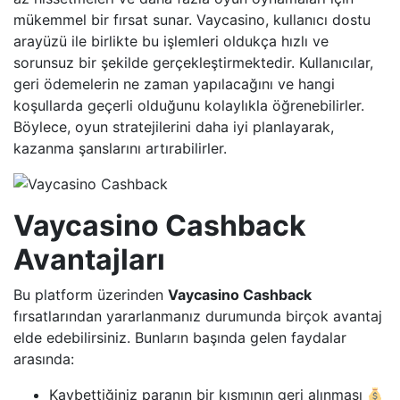
mükemmel bir fırsat sunar. Vaycasino, kullanıcı dostu
arayüzü ile birlikte bu işlemleri oldukça hızlı ve
sorunsuz bir şekilde gerçekleştirmektedir. Kullanıcılar,
geri ödemelerin ne zaman yapılacağını ve hangi
koşullarda geçerli olduğunu kolaylıkla öğrenebilirler.
Böylece, oyun stratejilerini daha iyi planlayarak,
kazanma şanslarını artırabilirler.
Vaycasino Cashback
Avantajları
Bu platform üzerinden
Vaycasino Cashback
fırsatlarından yararlanmanız durumunda birçok avantaj
elde edebilirsiniz. Bunların başında gelen faydalar
arasında:
Kaybettiğiniz paranın bir kısmının geri alınması