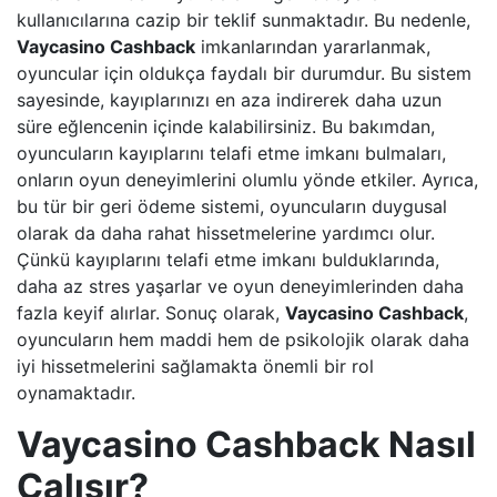
kullanıcılarına cazip bir teklif sunmaktadır. Bu nedenle,
Vaycasino Cashback
imkanlarından yararlanmak,
oyuncular için oldukça faydalı bir durumdur. Bu sistem
sayesinde, kayıplarınızı en aza indirerek daha uzun
süre eğlencenin içinde kalabilirsiniz. Bu bakımdan,
oyuncuların kayıplarını telafi etme imkanı bulmaları,
onların oyun deneyimlerini olumlu yönde etkiler. Ayrıca,
bu tür bir geri ödeme sistemi, oyuncuların duygusal
olarak da daha rahat hissetmelerine yardımcı olur.
Çünkü kayıplarını telafi etme imkanı bulduklarında,
daha az stres yaşarlar ve oyun deneyimlerinden daha
fazla keyif alırlar. Sonuç olarak,
Vaycasino Cashback
,
oyuncuların hem maddi hem de psikolojik olarak daha
iyi hissetmelerini sağlamakta önemli bir rol
oynamaktadır.
Vaycasino Cashback Nasıl
Çalışır?