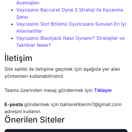
Avantajları
Vaycasino Baccarat Oyna 3 Strateji ile Kazanma
Şansı
Vaycasino Slot Bölümü Oyunculara Sunulan En İyi
Alternatifler
Vaycasino Blackjack Nasıl Oynanır? Stratejiler ve
Taktikler Neler?
İletişim
Site sahibi ile iletişime geçmek için aşağıda yer alan
yöntemleri kullanabilirsiniz.
Teams üzerinden mesaj göndermek için
Tıklayın
E-posta
göndermek için
bahisrehberim7@gmail.com
adresini kullanın.
Önerilen Siteler