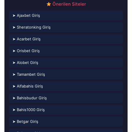
Önerilen Siteler
➤ Ajaxbet Giriş
➤ Sheratonking Giriş
➤ Acarbet Giriş
➤ Orisbet Giriş
➤ Alobet Giriş
➤ Tamambet Giriş
➤ Alfabahis Giriş
➤ Bahisbudur Giriş
➤ Bahis1000 Giriş
➤ Betgar Giriş