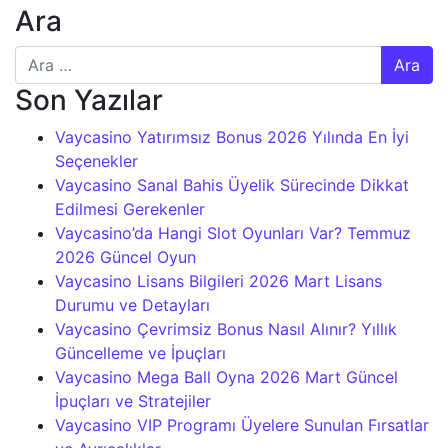
Ara
Arama:
Son Yazılar
Vaycasino Yatırımsız Bonus 2026 Yılında En İyi
Seçenekler
Vaycasino Sanal Bahis Üyelik Sürecinde Dikkat
Edilmesi Gerekenler
Vaycasino’da Hangi Slot Oyunları Var? Temmuz
2026 Güncel Oyun
Vaycasino Lisans Bilgileri 2026 Mart Lisans
Durumu ve Detayları
Vaycasino Çevrimsiz Bonus Nasıl Alınır? Yıllık
Güncelleme ve İpuçları
Vaycasino Mega Ball Oyna 2026 Mart Güncel
İpuçları ve Stratejiler
Vaycasino VIP Programı Üyelere Sunulan Fırsatlar