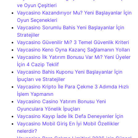
ve Oyun Çeşitleri
Vaycasino Kazandırıyor Mu? Yeni Başlayanlar İçin
Oyun Seçenekleri
Vaycasino Sorumlu Bahis Yeni Başlayanlar İçin
Stratejiler
Vaycasino Güvenilir Mı? 3 Temel Güvenlik Kriteri
Vaycasino Keno Oyna Kazanç Sağlamanın Yolları
Vaycasino İlk Yatırım Bonusu Var Mı? Yeni Üyeler
İçin 4 Cazip Teklif
Vaycasino Bahis Kuponu Yeni Başlayanlar İçin
İpuçları ve Stratejiler
Vaycasino Kripto İle Para Çekme 3 Adımda Hızlı
İşlem Yapmanın
Vaycasino Casino Yatırım Bonusu Yeni
Oyunculara Yönelik İpuçları
Vaycasino Kayıp İade İlk Defa Deneyenler İçin
Vaycasino Mobil Giriş En İyi Mobil Özellikler
nelerdir?