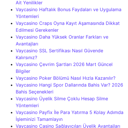
Ait Yenilikler
Vaycasino Haftalık Bonus Faydaları ve Uygulama
Yöntemleri
Vaycasino Craps Oyna Kayıt Aşamasında Dikkat
Edilmesi Gerekenler
Vaycasino Daha Yüksek Oranlar Farkları ve
Avantajları
Vaycasino SSL Sertifikası Nasıl Güvende
Kalırsınız?
Vaycasino Çevrim Şartları 2026 Mart Güncel
Bilgiler
Vaycasino Poker Bölümü Nasıl Hızla Kazanılır?
Vaycasino Hangi Spor Dallarında Bahis Var? 2026
Bahis Seçenekleri
Vaycasino Üyelik Silme Çoklu Hesap Silme
Yöntemleri
Vaycasino Payfix İle Para Yatırma 5 Kolay Adımda
İşleminizi Tamamlayın
Vaycasino Casino Sağlayıcıları Üyelik Avantajları