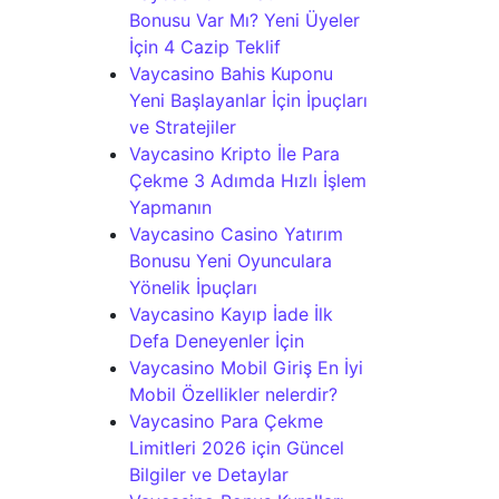
Bonusu Var Mı? Yeni Üyeler
İçin 4 Cazip Teklif
Vaycasino Bahis Kuponu
Yeni Başlayanlar İçin İpuçları
ve Stratejiler
Vaycasino Kripto İle Para
Çekme 3 Adımda Hızlı İşlem
Yapmanın
Vaycasino Casino Yatırım
Bonusu Yeni Oyunculara
Yönelik İpuçları
Vaycasino Kayıp İade İlk
Defa Deneyenler İçin
Vaycasino Mobil Giriş En İyi
Mobil Özellikler nelerdir?
Vaycasino Para Çekme
Limitleri 2026 için Güncel
Bilgiler ve Detaylar