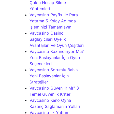
Çoklu Hesap Silme
Yöntemleri
Vaycasino Payfix İle Para
Yatırma 5 Kolay Adımda
İşleminizi Tamamlayın
Vaycasino Casino
Sağlayıcıları Üyelik
Avantajları ve Oyun Çeşitleri
Vaycasino Kazandırıyor Mu?
Yeni Başlayanlar İçin Oyun
Seçenekleri
Vaycasino Sorumlu Bahis
Yeni Başlayanlar İçin
Stratejiler
Vaycasino Güvenilir Mı? 3
Temel Güvenlik Kriteri
Vaycasino Keno Oyna
Kazanç Sağlamanın Yolları
Vaycasino İlk Yatırım