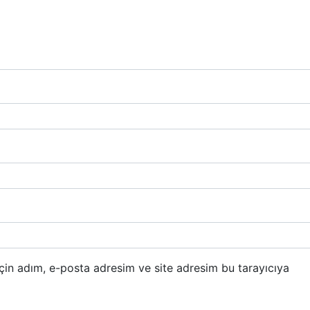
çin adım, e-posta adresim ve site adresim bu tarayıcıya