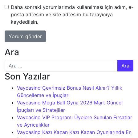
Daha sonraki yorumlarımda kullanılması için adım, e-
posta adresim ve site adresim bu tarayıcıya
kaydedilsin.
Ara
Arama:
Son Yazılar
Vaycasino Çevrimsiz Bonus Nasıl Alınır? Yıllık
Güncelleme ve İpuçları
Vaycasino Mega Ball Oyna 2026 Mart Güncel
İpuçları ve Stratejiler
Vaycasino VIP Programı Üyelere Sunulan Fırsatlar
ve Ayrıcalıklar
Vaycasino Kazı Kazan Kazı Kazan Oyunlarında En