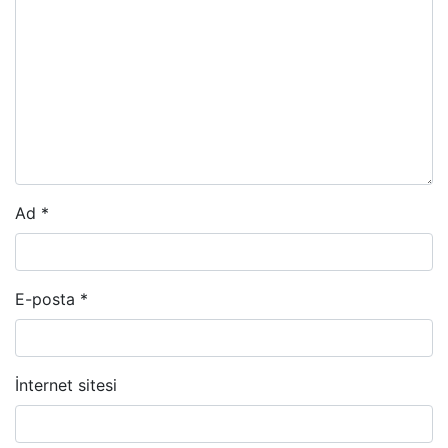
Ad
*
E-posta
*
İnternet sitesi