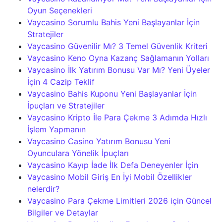
Oyun Seçenekleri
Vaycasino Sorumlu Bahis Yeni Başlayanlar İçin
Stratejiler
Vaycasino Güvenilir Mı? 3 Temel Güvenlik Kriteri
Vaycasino Keno Oyna Kazanç Sağlamanın Yolları
Vaycasino İlk Yatırım Bonusu Var Mı? Yeni Üyeler
İçin 4 Cazip Teklif
Vaycasino Bahis Kuponu Yeni Başlayanlar İçin
İpuçları ve Stratejiler
Vaycasino Kripto İle Para Çekme 3 Adımda Hızlı
İşlem Yapmanın
Vaycasino Casino Yatırım Bonusu Yeni
Oyunculara Yönelik İpuçları
Vaycasino Kayıp İade İlk Defa Deneyenler İçin
Vaycasino Mobil Giriş En İyi Mobil Özellikler
nelerdir?
Vaycasino Para Çekme Limitleri 2026 için Güncel
Bilgiler ve Detaylar