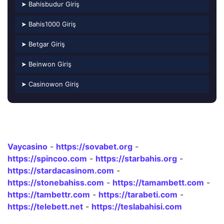
➤ Bahisbudur Giriş
➤ Bahis1000 Giriş
➤ Betgar Giriş
➤ Beinwon Giriş
➤ Casinowon Giriş
Vaycasino
-
https://sovabet.org
-
https://spincoo.com
-
https://starbahis.org
-
https://stardacasinom.com
-
https://stonebahiss.com
-
https://tamambett.com
-
https://tambettr.com
-
https://tarabeti.com
-
https://telebett.net
-
https://teslabahisi.com