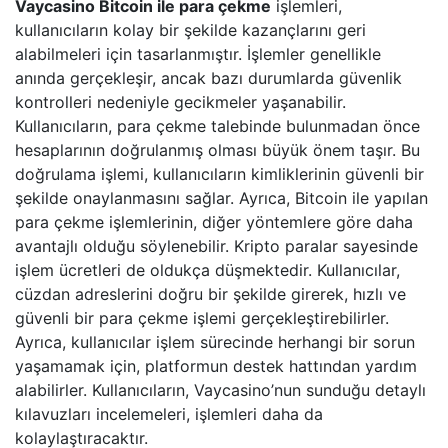
Vaycasino Bitcoin ile para çekme
işlemleri,
kullanıcıların kolay bir şekilde kazançlarını geri
alabilmeleri için tasarlanmıştır. İşlemler genellikle
anında gerçekleşir, ancak bazı durumlarda güvenlik
kontrolleri nedeniyle gecikmeler yaşanabilir.
Kullanıcıların, para çekme talebinde bulunmadan önce
hesaplarının doğrulanmış olması büyük önem taşır. Bu
doğrulama işlemi, kullanıcıların kimliklerinin güvenli bir
şekilde onaylanmasını sağlar. Ayrıca, Bitcoin ile yapılan
para çekme işlemlerinin, diğer yöntemlere göre daha
avantajlı olduğu söylenebilir. Kripto paralar sayesinde
işlem ücretleri de oldukça düşmektedir. Kullanıcılar,
cüzdan adreslerini doğru bir şekilde girerek, hızlı ve
güvenli bir para çekme işlemi gerçekleştirebilirler.
Ayrıca, kullanıcılar işlem sürecinde herhangi bir sorun
yaşamamak için, platformun destek hattından yardım
alabilirler. Kullanıcıların, Vaycasino’nun sunduğu detaylı
kılavuzları incelemeleri, işlemleri daha da
kolaylaştıracaktır.