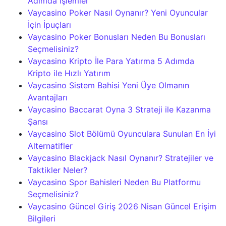
Adımda İşlemler
Vaycasino Poker Nasıl Oynanır? Yeni Oyuncular
İçin İpuçları
Vaycasino Poker Bonusları Neden Bu Bonusları
Seçmelisiniz?
Vaycasino Kripto İle Para Yatırma 5 Adımda
Kripto ile Hızlı Yatırım
Vaycasino Sistem Bahisi Yeni Üye Olmanın
Avantajları
Vaycasino Baccarat Oyna 3 Strateji ile Kazanma
Şansı
Vaycasino Slot Bölümü Oyunculara Sunulan En İyi
Alternatifler
Vaycasino Blackjack Nasıl Oynanır? Stratejiler ve
Taktikler Neler?
Vaycasino Spor Bahisleri Neden Bu Platformu
Seçmelisiniz?
Vaycasino Güncel Giriş 2026 Nisan Güncel Erişim
Bilgileri