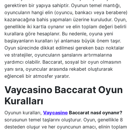
gerektiren bir yapıya sahiptir. Oyunun temel mantığı,
oyuncuların hangi elin (oyuncu, bankacı veya berabere)
kazanacağına bahis yapmaları üzerine kuruludur. Oyun,
genellikle iki kartla oynanır ve elin toplam değeri belirli
kurallara göre hesaplanır. Bu nedenle, oyuna yeni
başlayanların kuralları iyi anlaması büyük önem taşır.
Oyun sürecinde dikkat edilmesi gereken bazı noktalar
ve stratejiler, oyuncuların şanslarını artırmalarına
yardımcı olabilir. Baccarat, sosyal bir oyun olmasının
yanı sıra, oyuncular arasında rekabet oluşturarak
eğlenceli bir atmosfer yaratır.
Vaycasino Baccarat Oyun
Kuralları
Oyunun kuralları,
Vaycasino
Baccarat nasıl oynanır?
sorusunun temel taşlarını oluşturur. Oyun, genellikle 8
desteden oluşur ve her oyuncunun amacı, elinin toplam