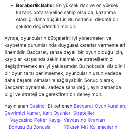
Beraberlik Bahsi
: En yüksek risk ve en yüksek
kazanç potansiyeline sahip olsa da, kazanma
olasılığı daha düşüktür. Bu nedenle, dikkatli bir
şekilde değerlendirilmelidir.
Ayrıca, oyuncuların bütçelerini iyi yönetmeleri ve
kaybetme durumlarında duygusal kararlar vermemeleri
önemlidir. Baccarat, şansa dayalı bir oyun olduğu için,
kayıplar karşısında sakin kalmak ve stratejilerinizi
değiştirmemek en iyi yaklaşımdır. Bu noktada, disiplinli
bir oyun tarzı benimsemek, oyuncuların uzun vadede
daha başarılı olmalarını sağlayabilir. Sonuç olarak,
Baccarat oynamak, sadece şans değil, aynı zamanda
bilgi ve strateji de gerektiren bir deneyimdir.
Yayınlanan
Casino
Etiketlenen
Baccarat Oyun Kuralları
,
Çevrimiçi Kumar
,
Kart Oyunları Stratejileri
Yazı dolaşımı
Vaycasino Poker Kayıp
Vaycasino Oranları
Bonusu Bu Bonusla
Yüksek Mı? Kullanıcıların