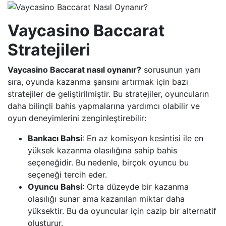
Vaycasino Baccarat
Stratejileri
Vaycasino Baccarat nasıl oynanır?
sorusunun yanı
sıra, oyunda kazanma şansını artırmak için bazı
stratejiler de geliştirilmiştir. Bu stratejiler, oyuncuların
daha bilinçli bahis yapmalarına yardımcı olabilir ve
oyun deneyimlerini zenginleştirebilir:
Bankacı Bahsi
: En az komisyon kesintisi ile en
yüksek kazanma olasılığına sahip bahis
seçeneğidir. Bu nedenle, birçok oyuncu bu
seçeneği tercih eder.
Oyuncu Bahsi
: Orta düzeyde bir kazanma
olasılığı sunar ama kazanılan miktar daha
yüksektir. Bu da oyuncular için cazip bir alternatif
oluşturur.