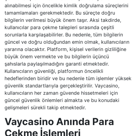
alınabilmesi için öncelikle kimlik doğrulama süreçlerini
tamamlamaları gerekmektedir. Bu süreçte doğru
bilgilerin verilmesi büyük önem taşır. Aksi takdirde,
kullanıcılar para çekme talepleri sırasında çeşitli
sorunlarla karşılaşabilirler. Bu nedenle, tüm bilgilerin
güncel ve doğru olduğundan emin olmak, kullanıcıların
yararına olacaktır. Platform, kişisel verilerin gizliliğine
büyük önem vermekte ve bu bilgilerin üçüncü
şahıslarla paylaşılmadığını garanti etmektedir.
Kullanıcıların güvenliği, platformun öncelikli
hedeflerinden biridir ve bu nedenle tüm işlemler yüksek
güvenlik standartlarıyla gerçekleştirilir. Vaycasino,
kullanıcıların her zaman güvende hissetmeleri için
güncel güvenlik önlemleri almakta ve bu konudaki
gelişmeleri sürekli takip etmektedir.
Vaycasino Anında Para
Çekme İşlemleri