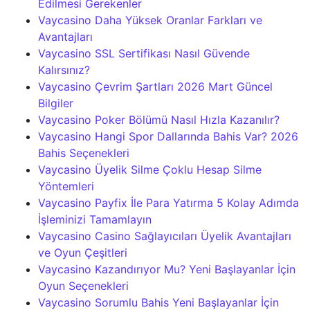
Edilmesi Gerekenler
Vaycasino Daha Yüksek Oranlar Farkları ve
Avantajları
Vaycasino SSL Sertifikası Nasıl Güvende
Kalırsınız?
Vaycasino Çevrim Şartları 2026 Mart Güncel
Bilgiler
Vaycasino Poker Bölümü Nasıl Hızla Kazanılır?
Vaycasino Hangi Spor Dallarında Bahis Var? 2026
Bahis Seçenekleri
Vaycasino Üyelik Silme Çoklu Hesap Silme
Yöntemleri
Vaycasino Payfix İle Para Yatırma 5 Kolay Adımda
İşleminizi Tamamlayın
Vaycasino Casino Sağlayıcıları Üyelik Avantajları
ve Oyun Çeşitleri
Vaycasino Kazandırıyor Mu? Yeni Başlayanlar İçin
Oyun Seçenekleri
Vaycasino Sorumlu Bahis Yeni Başlayanlar İçin