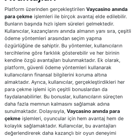
Platform üzerinden gerçekleştirilen
Vaycasino anında
para çekme
işlemleri ile birçok avantaj elde edilebilir.
Bunların başında hızlı işlem süreleri gelmektedir.
Kullanıcılar, kazançlarını anında almanın yanı sıra, çeşitli
ödeme yöntemleri arasından seçim yapma
özgürlüğüne de sahiptir. Bu yöntemler, kullanıcıların
tercihlerine göre farklılık gösterebilir ve her birinin
kendine özgü avantajları bulunmaktadır. Ek olarak,
platform, güvenli ödeme yöntemleri kullanarak
kullanıcıların finansal bilgilerini koruma altına
almaktadır. Ayrıca, kullanıcılar, gerçekleştirdikleri her
para çekme işlemi için çeşitli bonuslardan da
faydalanabilirler. Bu bonuslar, kullanıcıların süreçten
daha fazla memnun kalmasını sağlamak adına
sunulmaktadır. Dolayısıyla,
Vaycasino anında para
çekme
işlemleri, oyuncular için hem avantaj hem de
kolaylık sağlamaktadır. Kullanıcılar, bu avantajları
değerlendirerek daha kazançlı bir oyun deneyimi