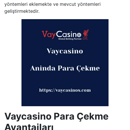
yöntemleri eklemekte ve mevcut yöntemleri
geliştirmektedir.
Vaycasino Para Çekme
Avantajları