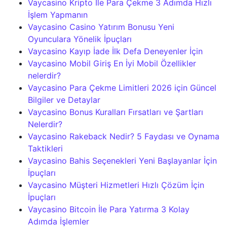
Vaycasino Kripto İle Para Çekme 3 Adımda Hızlı
İşlem Yapmanın
Vaycasino Casino Yatırım Bonusu Yeni
Oyunculara Yönelik İpuçları
Vaycasino Kayıp İade İlk Defa Deneyenler İçin
Vaycasino Mobil Giriş En İyi Mobil Özellikler
nelerdir?
Vaycasino Para Çekme Limitleri 2026 için Güncel
Bilgiler ve Detaylar
Vaycasino Bonus Kuralları Fırsatları ve Şartları
Nelerdir?
Vaycasino Rakeback Nedir? 5 Faydası ve Oynama
Taktikleri
Vaycasino Bahis Seçenekleri Yeni Başlayanlar İçin
İpuçları
Vaycasino Müşteri Hizmetleri Hızlı Çözüm İçin
İpuçları
Vaycasino Bitcoin İle Para Yatırma 3 Kolay
Adımda İşlemler