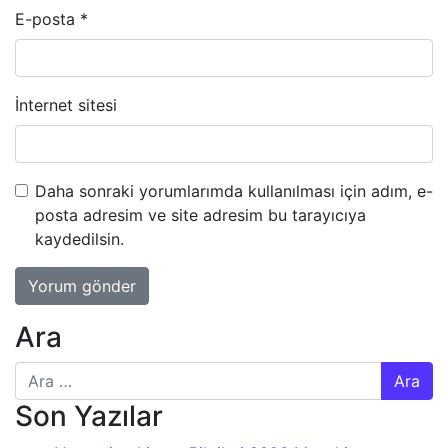
E-posta
*
İnternet sitesi
Daha sonraki yorumlarımda kullanılması için adım, e-
posta adresim ve site adresim bu tarayıcıya
kaydedilsin.
Ara
Arama:
Son Yazılar