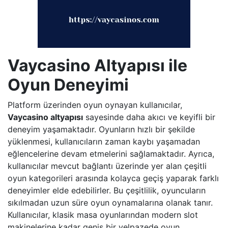
Vaycasino Altyapısı ile
Oyun Deneyimi
Platform üzerinden oyun oynayan kullanıcılar,
Vaycasino altyapısı
sayesinde daha akıcı ve keyifli bir
deneyim yaşamaktadır. Oyunların hızlı bir şekilde
yüklenmesi, kullanıcıların zaman kaybı yaşamadan
eğlencelerine devam etmelerini sağlamaktadır. Ayrıca,
kullanıcılar mevcut bağlantı üzerinde yer alan çeşitli
oyun kategorileri arasında kolayca geçiş yaparak farklı
deneyimler elde edebilirler. Bu çeşitlilik, oyuncuların
sıkılmadan uzun süre oyun oynamalarına olanak tanır.
Kullanıcılar, klasik masa oyunlarından modern slot
makinelerine kadar geniş bir yelpazede oyun