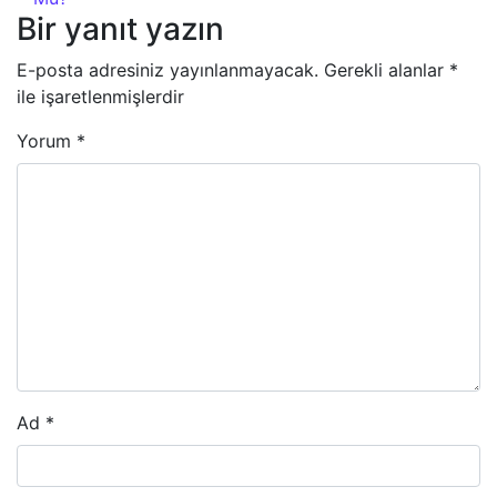
Bir yanıt yazın
E-posta adresiniz yayınlanmayacak.
Gerekli alanlar
*
ile işaretlenmişlerdir
Yorum
*
Ad
*